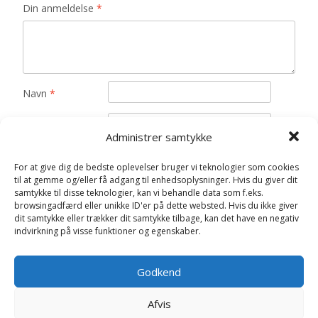
Din anmeldelse
*
Navn
*
E-mail
*
Administrer samtykke
Gem mit navn, mail og websted i denne browser til
For at give dig de bedste oplevelser bruger vi teknologier som cookies
næste gang jeg kommenterer.
til at gemme og/eller få adgang til enhedsoplysninger. Hvis du giver dit
samtykke til disse teknologier, kan vi behandle data som f.eks.
browsingadfærd eller unikke ID'er på dette websted. Hvis du ikke giver
dit samtykke eller trækker dit samtykke tilbage, kan det have en negativ
indvirkning på visse funktioner og egenskaber.
Relaterede varer
Godkend
Afvis