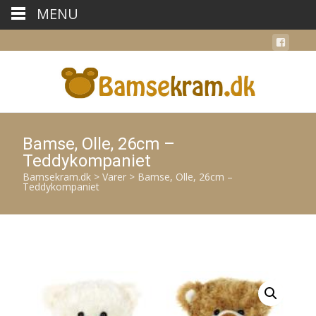
MENU
Bamse, Olle, 26cm –
Teddykompaniet
Bamsekram.dk
>
Varer
>
Bamse, Olle, 26cm –
Teddykompaniet