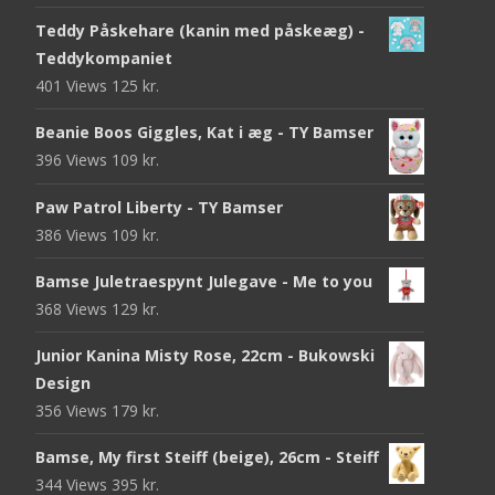
Teddy Påskehare (kanin med påskeæg) -
Teddykompaniet
401 Views
125
kr.
Beanie Boos Giggles, Kat i æg - TY Bamser
396 Views
109
kr.
Paw Patrol Liberty - TY Bamser
386 Views
109
kr.
Bamse Juletraespynt Julegave - Me to you
368 Views
129
kr.
Junior Kanina Misty Rose, 22cm - Bukowski
Design
356 Views
179
kr.
Bamse, My first Steiff (beige), 26cm - Steiff
344 Views
395
kr.