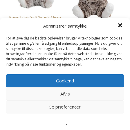
Kanin Lucy (grå/brun), 16cm
– Molli Toys
Administrer samtykke
Kanin Luna (mørkebrun),
129
kr.
16cm – Molli Toys
For at give dig de bedste oplevelser bruger vi teknologier som cookies
129
kr.
Læs mere her
til at gemme og/eller få adgang til enhedsoplysninger. Hvis du giver dit
samtykke til disse teknologier, kan vi behandle data som f.eks.
browsingadfærd eller unikke ID'er på dette websted. Hvis du ikke giver
Læs mere her
dit samtykke eller trækker dit samtykke tilbage, kan det have en negativ
indvirkning på visse funktioner og egenskaber.
Godkend
Afvis
Se præferencer
Kanin stor, Brun (21cm) –
Molli Toys