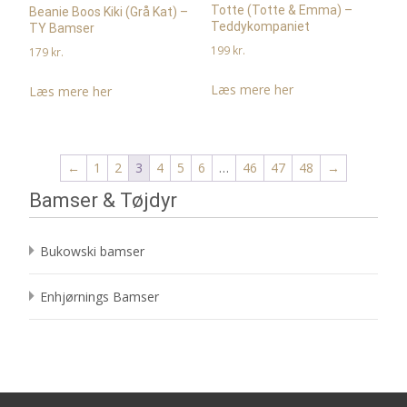
Totte (Totte & Emma) –
Beanie Boos Kiki (Grå Kat) –
Teddykompaniet
TY Bamser
199
kr.
179
kr.
Læs mere her
Læs mere her
←
1
2
3
4
5
6
…
46
47
48
→
Bamser & Tøjdyr
Bukowski bamser
Enhjørnings Bamser