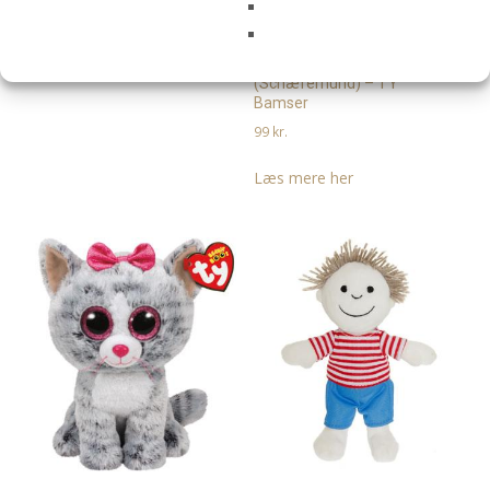
169
kr.
Beanie Boos Spirit
Læs mere her
(Schæferhund) – TY
Bamser
99
kr.
Læs mere her