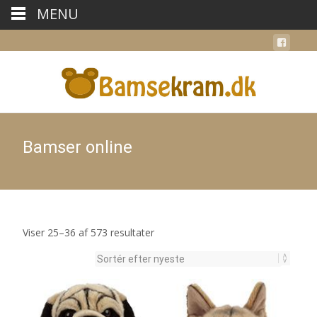
MENU
Bamser online
Sorteret
Viser 25–36 af 573 resultater
efter
seneste