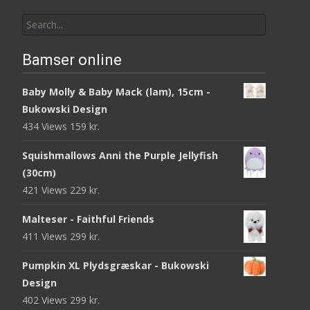
Search
for:
Bamser online
Baby Molly & Baby Mack (lam), 15cm -
Bukowski Design
434 Views
159
kr.
Squishmallows Anni the Purple Jellyfish
(30cm)
421 Views
229
kr.
Malteser - Faithful Friends
411 Views
299
kr.
Pumpkin XL Plydsgræskar - Bukowski
Design
402 Views
299
kr.