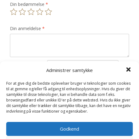
Din bedømmelse
*
Din anmeldelse
*
Navn
*
Administrer samtykke
E-mail
*
For at give dig de bedste oplevelser bruger vi teknologier som cookies
til at gemme og/eller få adgang til enhedsoplysninger. Hvis du giver dit
Gem mit navn, mail og websted i denne browser til
samtykke til disse teknologier, kan vi behandle data som f.eks.
næste gang jeg kommenterer.
browsingadfærd eller unikke ID'er på dette websted. Hvis du ikke giver
dit samtykke eller trækker dit samtykke tilbage, kan det have en negativ
indvirkning på visse funktioner og egenskaber.
Godkend