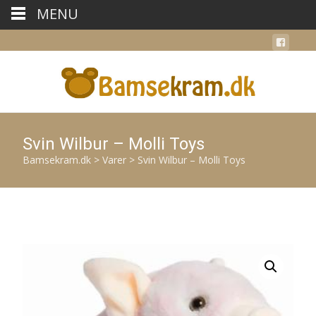
MENU
Svin Wilbur – Molli Toys
Bamsekram.dk
>
Varer
>
Svin Wilbur – Molli Toys