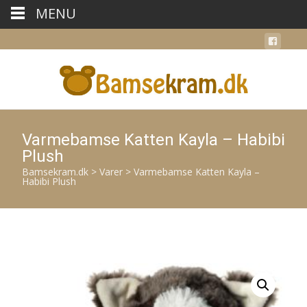
MENU
Varmebamse Katten Kayla – Habibi
Plush
Bamsekram.dk
>
Varer
>
Varmebamse Katten Kayla –
Habibi Plush