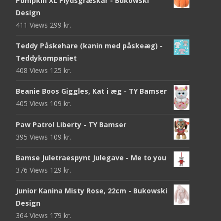
Pumpkin XL Plydsgræskar - Bukowski
Design
411 Views
299
kr.
Teddy Påskehare (kanin med påskeæg) -
Teddykompaniet
408 Views
125
kr.
Beanie Boos Giggles, Kat i æg - TY Bamser
405 Views
109
kr.
Paw Patrol Liberty - TY Bamser
395 Views
109
kr.
Bamse Juletraespynt Julegave - Me to you
376 Views
129
kr.
Junior Kanina Misty Rose, 22cm - Bukowski
Design
364 Views
179
kr.