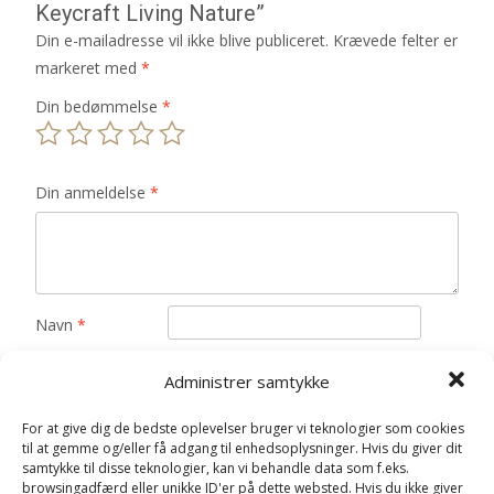
Keycraft Living Nature”
Din e-mailadresse vil ikke blive publiceret.
Krævede felter er
markeret med
*
Din bedømmelse
*
Din anmeldelse
*
Navn
*
E-mail
*
Administrer samtykke
Gem mit navn, mail og websted i denne browser til
For at give dig de bedste oplevelser bruger vi teknologier som cookies
næste gang jeg kommenterer.
til at gemme og/eller få adgang til enhedsoplysninger. Hvis du giver dit
samtykke til disse teknologier, kan vi behandle data som f.eks.
browsingadfærd eller unikke ID'er på dette websted. Hvis du ikke giver