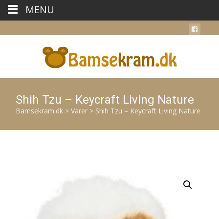
MENU
Shih Tzu – Keycraft Living Nature
Bamsekram.dk
>
Varer
>
Shih Tzu – Keycraft Living Nature