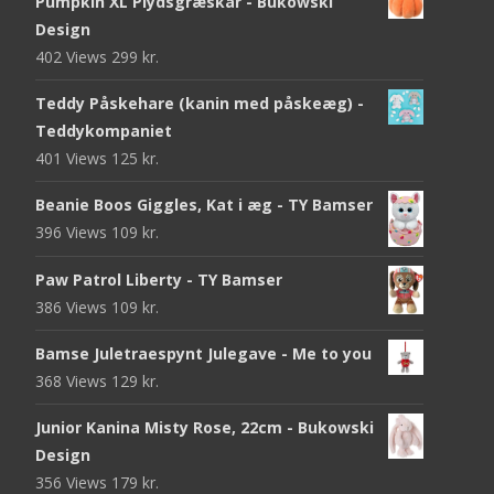
Pumpkin XL Plydsgræskar - Bukowski
Design
402 Views
299
kr.
Teddy Påskehare (kanin med påskeæg) -
Teddykompaniet
401 Views
125
kr.
Beanie Boos Giggles, Kat i æg - TY Bamser
396 Views
109
kr.
Paw Patrol Liberty - TY Bamser
386 Views
109
kr.
Bamse Juletraespynt Julegave - Me to you
368 Views
129
kr.
Junior Kanina Misty Rose, 22cm - Bukowski
Design
356 Views
179
kr.