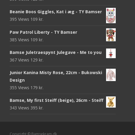
Beanie Boos Giggles, Kat i æg - TY Bamser
395 Views
109
kr.
Paw Patrol Liberty - TY Bamser
385 Views
109
kr.
Bamse Juletraespynt Julegave - Me to you
367 Views
129
kr.
Junior Kanina Misty Rose, 22cm - Bukowski
Design
355 Views
179
kr.
Bamse, My first Steiff (beige), 26cm - Steiff
343 Views
395
kr.
Copyright © Bamsekram.dk