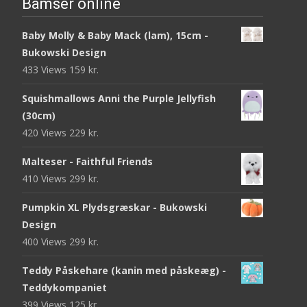
Bamser online
Baby Molly & Baby Mack (lam), 15cm -
Bukowski Design
433 Views
159
kr.
Squishmallows Anni the Purple Jellyfish
(30cm)
420 Views
229
kr.
Malteser - Faithful Friends
410 Views
299
kr.
Pumpkin XL Plydsgræskar - Bukowski
Design
400 Views
299
kr.
Teddy Påskehare (kanin med påskeæg) -
Teddykompaniet
399 Views
125
kr.