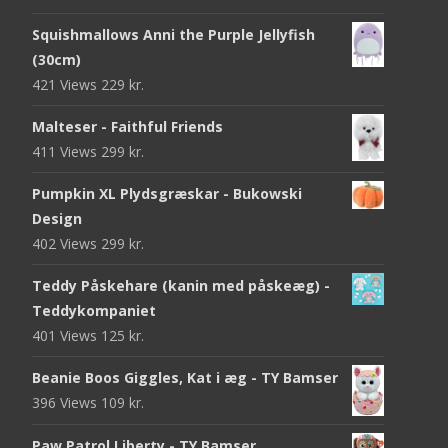
Squishmallows Anni the Purple Jellyfish
(30cm)
421 Views
229
kr.
Malteser - Faithful Friends
411 Views
299
kr.
Pumpkin XL Plydsgræskar - Bukowski
Design
402 Views
299
kr.
Teddy Påskehare (kanin med påskeæg) -
Teddykompaniet
401 Views
125
kr.
Beanie Boos Giggles, Kat i æg - TY Bamser
396 Views
109
kr.
Paw Patrol Liberty - TY Bamser