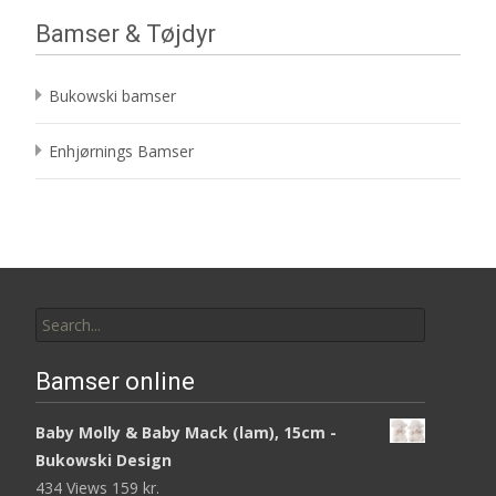
Bamser & Tøjdyr
Bukowski bamser
Enhjørnings Bamser
Search
for:
Bamser online
Baby Molly & Baby Mack (lam), 15cm -
Bukowski Design
434 Views
159
kr.