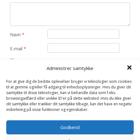
Navn
*
E-mail
*
Gem mit navn, mail og websted i denne browser til
Administrer samtykke
næste gang jeg kommenterer.
For at give dig de bedste oplevelser bruger vi teknologier som cookies
til at gemme og/eller få adgang til enhedsoplysninger. Hvis du giver dit
samtykke til disse teknologier, kan vi behandle data som f.eks.
browsingadfærd eller unikke ID'er på dette websted. Hvis du ikke giver
dit samtykke eller trækker dit samtykke tilbage, kan det have en negativ
indvirkning på visse funktioner og egenskaber.
Relaterede varer
Godkend