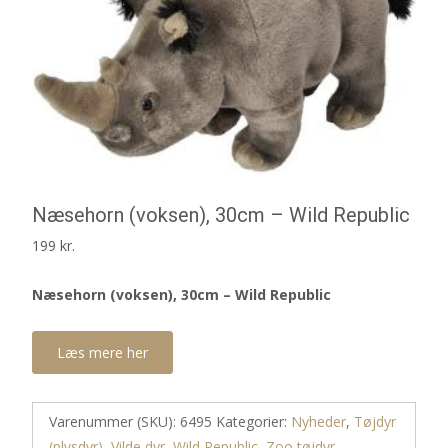
Næsehorn (voksen), 30cm – Wild Republic
199
kr.
Næsehorn (voksen), 30cm – Wild Republic
Læs mere her
Varenummer (SKU):
6495
Kategorier:
Nyheder
,
Tøjdyr
(plysdyr)
,
Vilde dyr
,
Wild Republic
,
Zoo tøjdyr