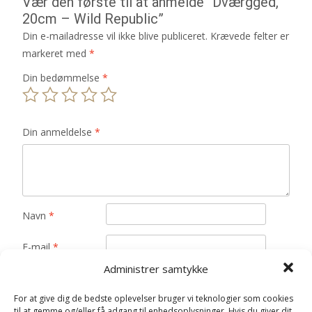
Vær den første til at anmelde “Dværgged,
20cm – Wild Republic”
Din e-mailadresse vil ikke blive publiceret.
Krævede felter er
markeret med
*
Din bedømmelse
*
Din anmeldelse
*
Navn
*
E-mail
*
Administrer samtykke
Gem mit navn, mail og websted i denne browser til
næste gang jeg kommenterer.
For at give dig de bedste oplevelser bruger vi teknologier som cookies
til at gemme og/eller få adgang til enhedsoplysninger. Hvis du giver dit