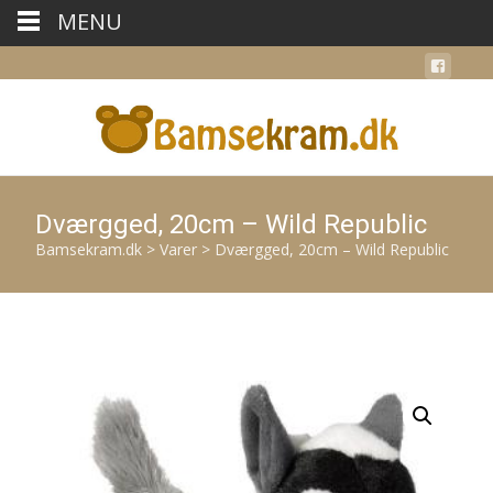
MENU
Dværgged, 20cm – Wild Republic
Bamsekram.dk
>
Varer
>
Dværgged, 20cm – Wild Republic