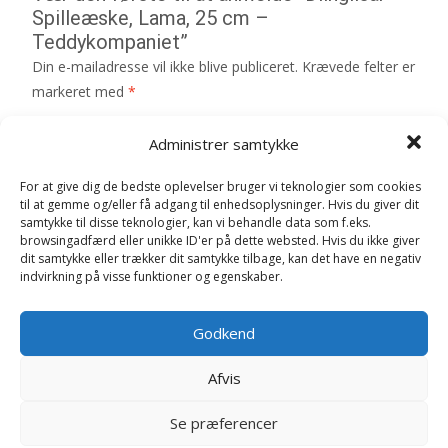
Spilleæske, Lama, 25 cm –
Teddykompaniet”
Din e-mailadresse vil ikke blive publiceret.
Krævede felter er
markeret med
*
Din bedømmelse
*
Administrer samtykke
For at give dig de bedste oplevelser bruger vi teknologier som cookies
Din anmeldelse
*
til at gemme og/eller få adgang til enhedsoplysninger. Hvis du giver dit
samtykke til disse teknologier, kan vi behandle data som f.eks.
browsingadfærd eller unikke ID'er på dette websted. Hvis du ikke giver
dit samtykke eller trækker dit samtykke tilbage, kan det have en negativ
indvirkning på visse funktioner og egenskaber.
Navn
*
Godkend
E-mail
*
Afvis
Gem mit navn, mail og websted i denne browser til
Se præferencer
næste gang jeg kommenterer.