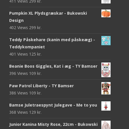
411 Views
299
kr.
Pumpkin XL Plydsgræskar - Bukowski
Design
402 Views
299
kr.
Teddy Påskehare (kanin med påskeæg) -
Teddykompaniet
401 Views
125
kr.
Beanie Boos Giggles, Kat i æg - TY Bamser
396 Views
109
kr.
Paw Patrol Liberty - TY Bamser
386 Views
109
kr.
Bamse Juletraespynt Julegave - Me to you
368 Views
129
kr.
Junior Kanina Misty Rose, 22cm - Bukowski