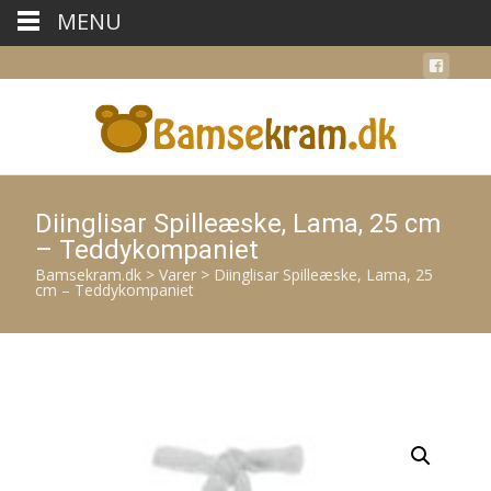
MENU
Diinglisar Spilleæske, Lama, 25 cm
– Teddykompaniet
Bamsekram.dk
>
Varer
>
Diinglisar Spilleæske, Lama, 25
cm – Teddykompaniet