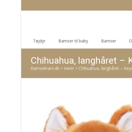
Skip
Tøjdyr
Bamser til baby
Bamser
D
to
content
Chihuahua, langhåret – K
Bamsekram.dk
>
Varer
>
Chihuahua, langhåret – Keyc