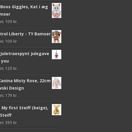
Boos Giggles, Kat i æg
amser
ews
109
kr.
trol Liberty - TY Bamser
ews
109
kr.
Juletraespynt Julegave
o you
ews
129
kr.
 Kanina Misty Rose, 22cm
wski Design
ews
179
kr.
My first Steiff (beige),
Steiff
ews
395
kr.