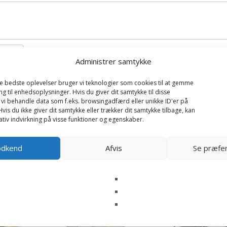
Administrer samtykke
de bedste oplevelser bruger vi teknologier som cookies til at gemme
ng til enhedsoplysninger. Hvis du giver dit samtykke til disse
il næste gang jeg kommenterer.
 vi behandle data som f.eks. browsingadfærd eller unikke ID'er på
vis du ikke giver dit samtykke eller trækker dit samtykke tilbage, kan
tiv indvirkning på visse funktioner og egenskaber.
odkend
Afvis
Se præfe