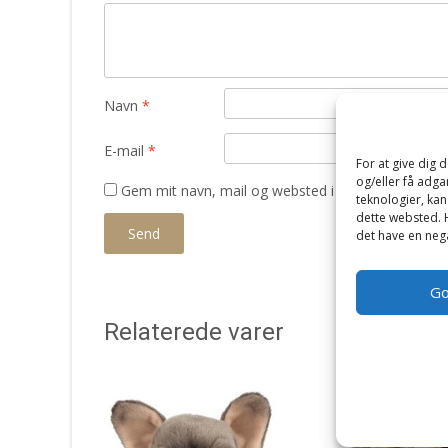
Navn
*
E-mail
*
For at give dig 
og/eller få adga
Gem mit navn, mail og websted i denne browser t
teknologier, kan
dette websted. H
det have en nega
G
Relaterede varer