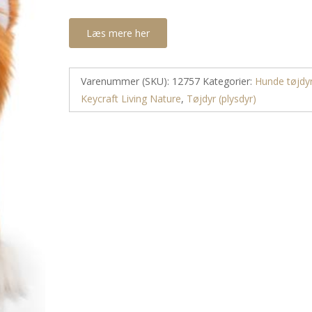
Læs mere her
Varenummer (SKU):
12757
Kategorier:
Hunde tøjdy
Keycraft Living Nature
,
Tøjdyr (plysdyr)