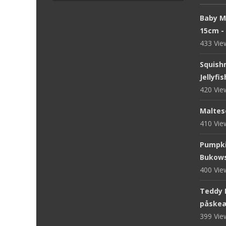
Baby M
15cm -
433 Vi
Squish
Jellyfi
420 Vi
Maltese
410 Vi
Pumpki
Bukows
400 Vi
Teddy 
påskeæ
399 Vi