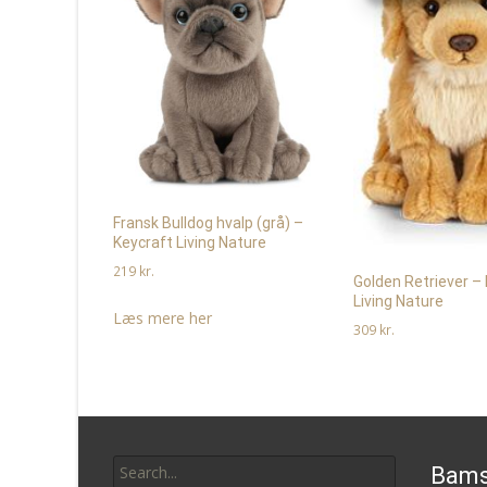
Fransk Bulldog hvalp (grå) –
Keycraft Living Nature
219
kr.
Golden Retriever –
Living Nature
Læs mere her
309
kr.
Læs mere her
Search
Bams
for: