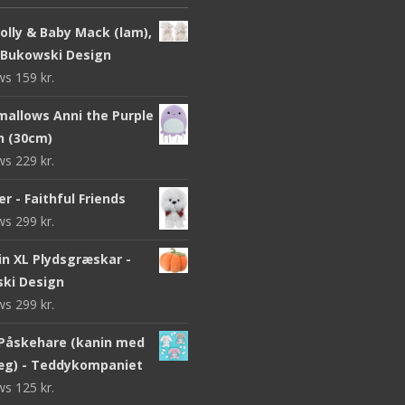
olly & Baby Mack (lam),
 Bukowski Design
ews
159
kr.
mallows Anni the Purple
sh (30cm)
ews
229
kr.
r - Faithful Friends
ews
299
kr.
n XL Plydsgræskar -
ki Design
ews
299
kr.
Påskehare (kanin med
g) - Teddykompaniet
ews
125
kr.