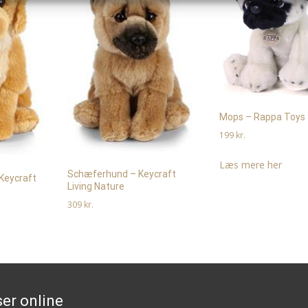
Mops – Rappa Toys
199
kr.
Læs mere her
Schæferhund – Keycraft
 Keycraft
Living Nature
309
kr.
Læs mere her
er online