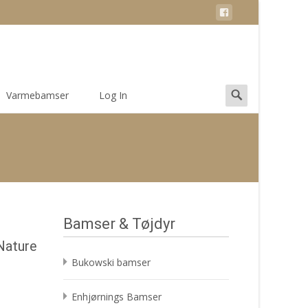
Search
Varmebamser
Log In
for:
Bamser & Tøjdyr
 Nature
Bukowski bamser
Enhjørnings Bamser