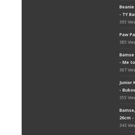
Beanie 
- TY B
395 Vi
Paw Pa
385 Vi
Bamse 
- Me t
367 Vi
Junior
- Buko
355 Vi
Bamse, 
26cm - 
343 Vi