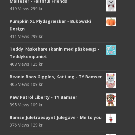
Malteser - Faithful Friends
419 Views
299
kr.
Pumpkin XL Plydsgræskar - Bukowski
Design
411 Views
299
kr.
Teddy Påskehare (kanin med påskeæg) -
Teddykompaniet
408 Views
125
kr.
Beanie Boos Giggles, Kat i æg - TY Bamser
405 Views
109
kr.
Paw Patrol Liberty - TY Bamser
395 Views
109
kr.
Bamse Juletraespynt Julegave - Me to you
376 Views
129
kr.