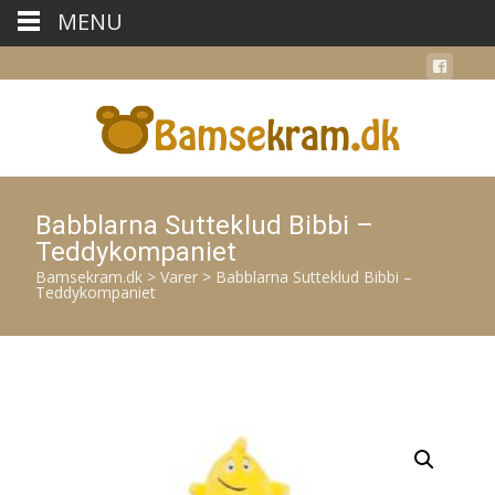
MENU
Babblarna Sutteklud Bibbi –
Teddykompaniet
Bamsekram.dk
>
Varer
>
Babblarna Sutteklud Bibbi –
Teddykompaniet