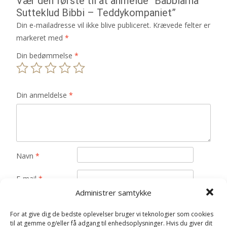
Vær den første til at anmelde “Babblarna
Sutteklud Bibbi – Teddykompaniet”
Din e-mailadresse vil ikke blive publiceret.
Krævede felter er
markeret med
*
Din bedømmelse
*
Din anmeldelse
*
Navn
*
E-mail
*
Administrer samtykke
Gem mit navn, mail og websted i denne browser til
næste gang jeg kommenterer.
For at give dig de bedste oplevelser bruger vi teknologier som cookies
til at gemme og/eller få adgang til enhedsoplysninger. Hvis du giver dit