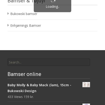
Bamser & Tøjdyr
Loading..
Bukowski bamser
Enhjørnings Bamser
Search
for:
Bamser online
Baby Molly & Baby Mack (lam), 15cm -
Bukowski Design
433 Views
159
kr.