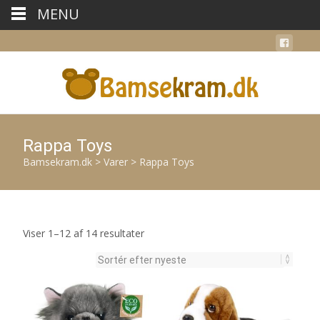
MENU
Rappa Toys
Bamsekram.dk
>
Varer
>
Rappa Toys
Sorteret
Viser 1–12 af 14 resultater
efter
seneste