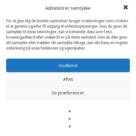
229
kr.
Administrer samtykke
Læs mere her
For at give dig de bedste oplevelser bruger vi teknologier som cookies
til at gemme og/eller få adgang til enhedsoplysninger. Hvis du giver dit
Akita Inu – Rappa Toys
samtykke til disse teknologier, kan vi behandle data som f.eks.
browsingadfærd eller unikke ID'er på dette websted. Hvis du ikke giver
245
kr.
dit samtykke eller trækker dit samtykke tilbage, kan det have en negativ
indvirkning på visse funktioner og egenskaber.
Læs mere her
Godkend
Afvis
Se præferencer
Sanktbernhardshund –