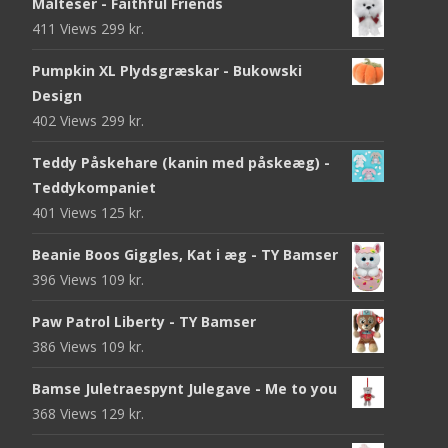
Malteser - Faithful Friends
411 Views
299
kr.
Pumpkin XL Plydsgræskar - Bukowski
Design
402 Views
299
kr.
Teddy Påskehare (kanin med påskeæg) -
Teddykompaniet
401 Views
125
kr.
Beanie Boos Giggles, Kat i æg - TY Bamser
396 Views
109
kr.
Paw Patrol Liberty - TY Bamser
386 Views
109
kr.
Bamse Juletraespynt Julegave - Me to you
368 Views
129
kr.