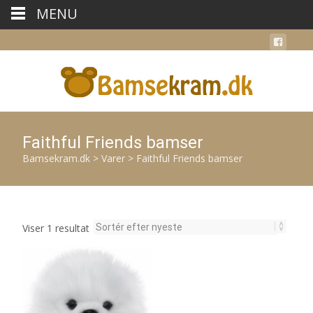
MENU
Faithful Friends bamser
Bamsekram.dk
>
Varer
>
Faithful Friends bamser
Viser 1 resultat