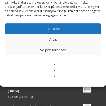
samtykke til disse teknologier, kan vi behandle data som f.eks.
Enhjørnings Bamser
browsingadfærd eller unikke ID'er på dette websted. Hvis du ikke giver
dit samtykke eller trækker dit samtykke tilbage, kan det have en negativ
indvirkning på visse funktioner og egenskaber.
Godkend
Search
Afvis
for:
Se præferencer
Bamser online
Baby Molly & Baby Mack (lam), 15cm -
Bukowski Design
434 Views
159
kr.
Squishmallows Anni the Purple Jellyfish
(30cm)
421 Views
229
kr.