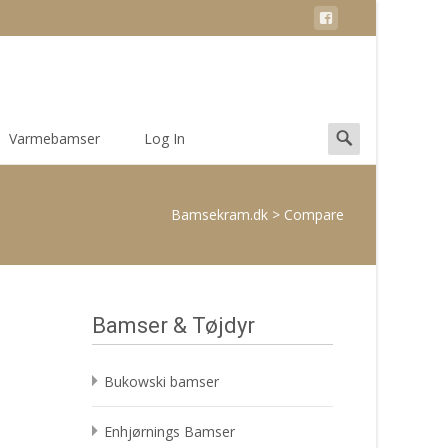
Search
Varmebamser
Log In
for:
Bamsekram.dk
>
Compare
Bamser & Tøjdyr
Bukowski bamser
Enhjørnings Bamser