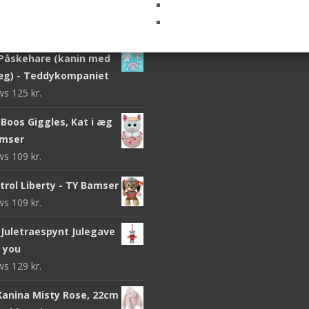
ki Design
ews
299
kr.
Påskehare (kanin med
g) - Teddykompaniet
ews
125
kr.
Boos Giggles, Kat i æg
amser
ews
109
kr.
trol Liberty - TY Bamser
ews
109
kr.
Juletraespynt Julegave
o you
ews
129
kr.
 Kanina Misty Rose, 22cm