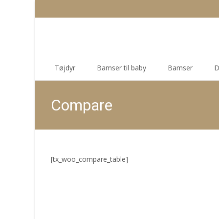
Skip
Tøjdyr
Bamser til baby
Bamser
D
to
content
Compare
[tx_woo_compare_table]