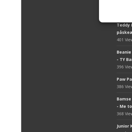
Bukows
402 Vi
Teddy 
påskeæ
401 Vi
Beanie 
- TY B
396 Vi
Paw Pa
386 Vi
Bamse 
- Me t
368 Vi
Junior