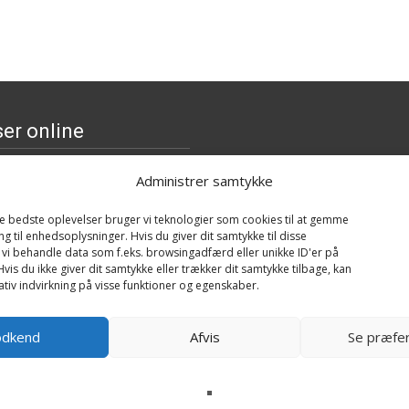
er online
olly & Baby Mack (lam),
Administrer samtykke
 Bukowski Design
ews
159
kr.
de bedste oplevelser bruger vi teknologier som cookies til at gemme
ng til enhedsoplysninger. Hvis du giver dit samtykke til disse
 vi behandle data som f.eks. browsingadfærd eller unikke ID'er på
mallows Anni the Purple
vis du ikke giver dit samtykke eller trækker dit samtykke tilbage, kan
sh (30cm)
tiv indvirkning på visse funktioner og egenskaber.
ews
229
kr.
odkend
Afvis
Se præfe
r - Faithful Friends
ews
299
kr.
n XL Plydsgræskar -